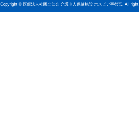
Copyright © 医療法人社団全仁会 介護老人保健施設 ホスピア宇都宮, All rights r